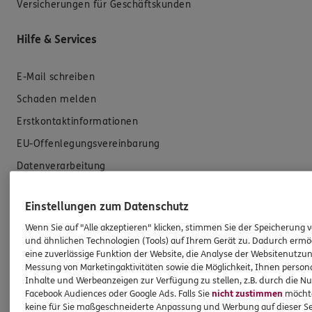
Versicherungen für Geschäftskunden
Hilfe & Services
E-Mail schreiben
Schaden melden
Erstkontaktinformationen
EU-Offenlegungsvereinbarung
Datenverarbeitung
Das könnte Sie auch interessieren
Einstellungen zum Datenschutz
Wenn Sie auf "Alle akzeptieren" klicken, stimmen Sie der Speicherung 
Unsere Agentur
und ähnlichen Technologien (Tools) auf Ihrem Gerät zu. Dadurch ermö
eine zuverlässige Funktion der Website, die Analyse der Websitenutzun
Standorte
Messung von Marketingaktivitäten sowie die Möglichkeit, Ihnen persona
Inhalte und Werbeanzeigen zur Verfügung zu stellen, z.B. durch die N
Schwerpunkte
Facebook Audiences oder Google Ads. Falls Sie
nicht zustimmen
möchten
keine für Sie maßgeschneiderte Anpassung und Werbung auf dieser Se