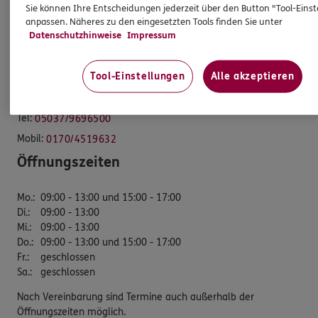
Sie können Ihre Entscheidungen jederzeit über den Button "Tool-Eins
ERGO Versicherung Oliver Knebelsberger
anpassen. Näheres zu den eingesetzten Tools finden Sie unter
Datenschutzhinweise
Impressum
Generalagentur
Tool-Einstellungen
Alle akzeptieren
Heidtorstraße 13
31547 Rehburg-Loccum
Tel:
05037/9696500
Mobil:
0170/4519632
Öffnungszeiten
Mo.
:
09:00 - 13:00 und 15:00 - 17:00
Di.
:
09:00 - 13:00
Mi.
:
09:00 - 13:00
Do.
:
09:00 - 13:00 und 15:00 - 17:00
Fr.
:
geschlossen
Sa.
:
geschlossen
Nach Vereinbarung sind Termine auch außerhalb der
Öffnungszeiten möglich.