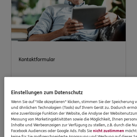
Kontaktformular
Nutzen Sie unser sicheres Kontaktformular.
Einstellungen zum Datenschutz
Wenn Sie auf "Alle akzeptieren" klicken, stimmen Sie der Speicherung 
und ähnlichen Technologien (Tools) auf Ihrem Gerät zu. Dadurch ermö
eine zuverlässige Funktion der Website, die Analyse der Websitenutzun
Messung von Marketingaktivitäten sowie die Möglichkeit, Ihnen persona
Inhalte und Werbeanzeigen zur Verfügung zu stellen, z.B. durch die N
Facebook Audiences oder Google Ads. Falls Sie
nicht zustimmen
möchten
ERGO Berater kontaktieren
keine für Sie maßgeschneiderte Anpassung und Werbung auf dieser Se