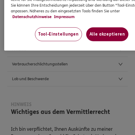
Sie können Ihre Entscheidungen jederzeit über den Button "Tool-Eins
anpassen. Näheres zu den eingesetzten Tools finden Sie unter
Weitere Kontaktmöglichkeiten
Datenschutzhinweise
Impressum
Tool-Einstellungen
Alle akzeptieren
Postanschrift
Anfahrt
Verbraucherschlichtungsstellen
Lob und Beschwerde
HINWEIS
Wichtiges aus dem Vermittlerrecht
Ich bin verpflichtet, Ihnen Auskünfte zu meiner