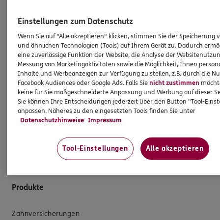
Oliver
Knebelsberger
Agenturinhaber
Einstellungen zum Datenschutz
Tel:
05037/9696500
Wenn Sie auf "Alle akzeptieren" klicken, stimmen Sie der Speicherung 
und ähnlichen Technologien (Tools) auf Ihrem Gerät zu. Dadurch ermö
Mobil:
0170/4519632
eine zuverlässige Funktion der Website, die Analyse der Websitenutzun
Messung von Marketingaktivitäten sowie die Möglichkeit, Ihnen persona
Damit Sie Ihre Zukunft optimistisch gestalten können:
Inhalte und Werbeanzeigen zur Verfügung zu stellen, z.B. durch die N
Facebook Audiences oder Google Ads. Falls Sie
nicht zustimmen
möchten
wir beraten Sie gerne rund um Versicherungen und
keine für Sie maßgeschneiderte Anpassung und Werbung auf dieser Se
Vorsorge. Oder treffen Sie uns persönlich in Rehburg-
Sie können Ihre Entscheidungen jederzeit über den Button "Tool-Eins
Loccum, Heidtorstraße 13.
anpassen. Näheres zu den eingesetzten Tools finden Sie unter
Datenschutzhinweise
Impressum
So erreichen Sie uns
Tool-Einstellungen
Alle akzeptieren
Produkte
Zahnversicherungen