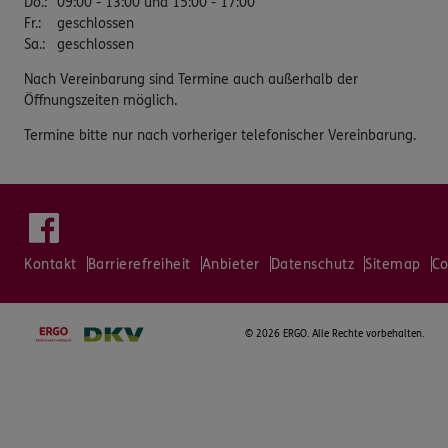
Do.
:
09:00 - 13:00 und 15:00 - 17:00
Fr.
:
geschlossen
Sa.
:
geschlossen
Nach Vereinbarung sind Termine auch außerhalb der
Öffnungszeiten möglich.
Termine bitte nur nach vorheriger telefonischer Vereinbarung.
Kontakt
Barrierefreiheit
Anbieter
Datenschutz
Sitemap
Co
©
2026 ERGO. Alle Rechte vorbehalten.