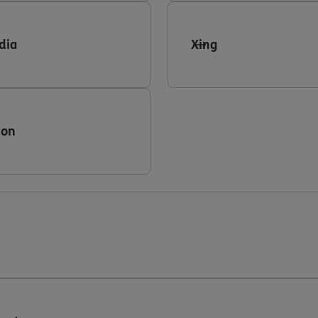
dia
Xing
ion