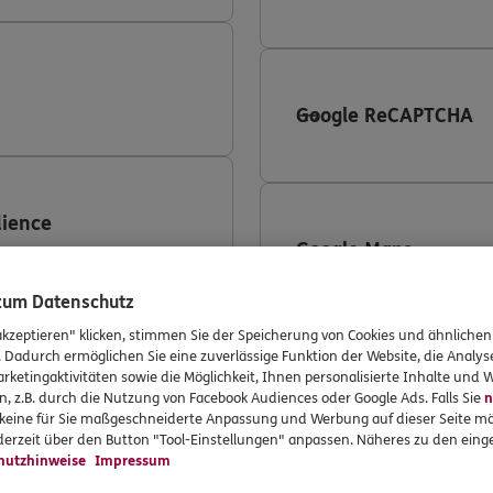
Google ReCAPTCHA
ience
Google Maps
 zum Datenschutz
akzeptieren" klicken, stimmen Sie der Speicherung von Cookies und ähnlichen
 360
. Dadurch ermöglichen Sie eine zuverlässige Funktion der Website, die Analy
rketingaktivitäten sowie die Möglichkeit, Ihnen personalisierte Inhalte und
LinkedIn
n, z.B. durch die Nutzung von Facebook Audiences oder Google Ads. Falls Sie
n
r keine für Sie maßgeschneiderte Anpassung und Werbung auf dieser Seite mö
erzeit über den Button "Tool-Einstellungen" anpassen. Näheres zu den einge
hutzhinweise
Impressum
ing Conversion-