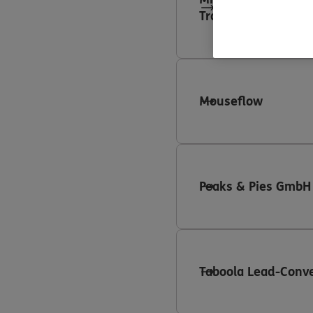
Tracking
Mouseflow
Peaks & Pies GmbH
Taboola Lead-Conve