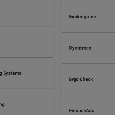
Bookingtime
Dynatrace
g Systems
Ergo Check
ng
FinanceAds