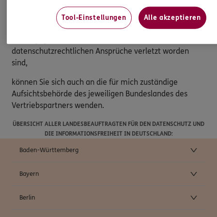
Beschwerderecht
Tool-Einstellungen
Alle akzeptieren
Sollten Sie der Ansicht sein, dass die Verarbeitung Ihrer
Daten gegen das Datenschutzrecht verstößt oder
datenschutzrechtlichen Ansprüche verletzt worden
sind,
können Sie sich auch an die für mich zuständige
Aufsichtsbehörde des jeweiligen Bundeslandes des
Vertriebspartners wenden.
ÜBERSICHT ALLER LANDESBEAUFTRAGTEN FÜR DEN DATENSCHUTZ UND
DIE INFORMATIONSFREIHEIT IN DEUTSCHLAND:
Baden-Württemberg
Bayern
Berlin