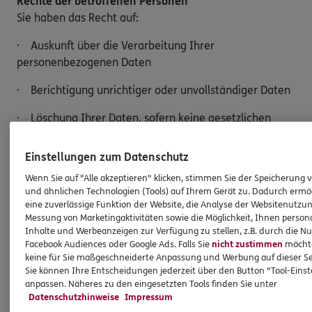
Rechte der betroffenen Personen
Sie haben das Recht auf:
· Auskunft über die Verarbeitung Ihrer
personenbezogenen Daten
· Berichtigung unrichtiger oder unvollständiger Daten
· Löschung Ihrer Daten, sofern keine gesetzlichen
Aufbewahrungspflichten bestehen
Einstellungen zum Datenschutz
· Einschränkung der Verarbeitung
Wenn Sie auf "Alle akzeptieren" klicken, stimmen Sie der Speicherung 
· Widerspruch gegen die Verarbeitung Ihrer Daten
und ähnlichen Technologien (Tools) auf Ihrem Gerät zu. Dadurch ermö
eine zuverlässige Funktion der Website, die Analyse der Websitenutzun
· Datenübertragung an einen anderen
Messung von Marketingaktivitäten sowie die Möglichkeit, Ihnen persona
Inhalte und Werbeanzeigen zur Verfügung zu stellen, z.B. durch die N
Verantwortlichen
Facebook Audiences oder Google Ads. Falls Sie
nicht zustimmen
möchten
keine für Sie maßgeschneiderte Anpassung und Werbung auf dieser Se
Möchten Sie von Ihren Rechten Gebrauch machen,
Sie können Ihre Entscheidungen jederzeit über den Button "Tool-Eins
genügt eine E-Mail an:
anpassen. Näheres zu den eingesetzten Tools finden Sie unter
Datenschutzhinweise
Impressum
Oliver.Knebelsberger@ergo.de.