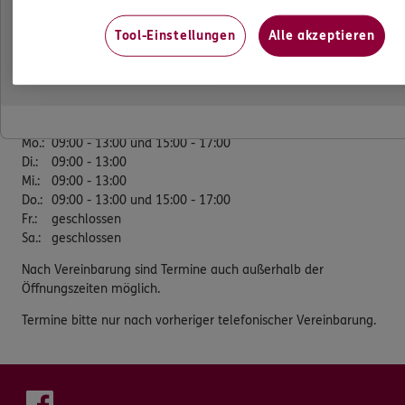
31547 Rehburg-Loccum
Tool-Einstellungen
Alle akzeptieren
Tel:
05037/9696500
Mobil:
0170/4519632
Öffnungszeiten
Mo.
:
09:00 - 13:00 und 15:00 - 17:00
Di.
:
09:00 - 13:00
Mi.
:
09:00 - 13:00
Do.
:
09:00 - 13:00 und 15:00 - 17:00
Fr.
:
geschlossen
Sa.
:
geschlossen
Nach Vereinbarung sind Termine auch außerhalb der
Öffnungszeiten möglich.
Termine bitte nur nach vorheriger telefonischer Vereinbarung.