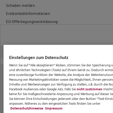
Schaden melden
Erstkontaktinformationen
EU-Offenlegungsvereinbarung
Datenverarbeitung
Das könnte Sie auch interessieren
Unsere Agentur
Einstellungen zum Datenschutz
Standorte
Wenn Sie auf "Alle akzeptieren" klicken, stimmen Sie der Speicherung 
und ähnlichen Technologien (Tools) auf Ihrem Gerät zu. Dadurch ermö
Schwerpunkte
eine zuverlässige Funktion der Website, die Analyse der Websitenutzun
Messung von Marketingaktivitäten sowie die Möglichkeit, Ihnen persona
Inhalte und Werbeanzeigen zur Verfügung zu stellen, z.B. durch die N
ERGO Versicherung Oliver Knebelsberger
Facebook Audiences oder Google Ads. Falls Sie
nicht zustimmen
möchten
keine für Sie maßgeschneiderte Anpassung und Werbung auf dieser Se
Sie können Ihre Entscheidungen jederzeit über den Button "Tool-Eins
Generalagentur
anpassen. Näheres zu den eingesetzten Tools finden Sie unter
Datenschutzhinweise
Impressum
Heidtorstraße 13