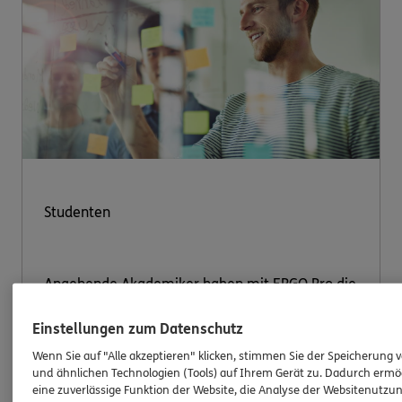
Studenten
Angehende Akademiker haben mit ERGO Pro die
optimale Chance, sich bereits während des
Studiums ein Nebeneinkommen aufzubauen. Sie
Einstellungen zum Datenschutz
profitieren von freier Zeiteinteilung bei idealen
Wenn Sie auf "Alle akzeptieren" klicken, stimmen Sie der Speicherung 
Verdienstmöglichkeiten.
und ähnlichen Technologien (Tools) auf Ihrem Gerät zu. Dadurch ermö
eine zuverlässige Funktion der Website, die Analyse der Websitenutzun