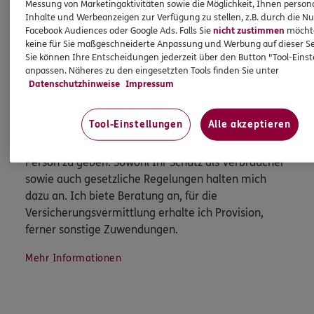
Messung von Marketingaktivitäten sowie die Möglichkeit, Ihnen persona
Mehr erfahren
Inhalte und Werbeanzeigen zur Verfügung zu stellen, z.B. durch die N
Facebook Audiences oder Google Ads. Falls Sie
nicht zustimmen
möchten
keine für Sie maßgeschneiderte Anpassung und Werbung auf dieser Se
Sie können Ihre Entscheidungen jederzeit über den Button "Tool-Eins
anpassen. Näheres zu den eingesetzten Tools finden Sie unter
Datenschutzhinweise
Impressum
HINWEIS
Wichtiges aus dem Vermittlerrecht
Tool-Einstellungen
Alle akzeptieren
Ich bin verpflichtet, Ihnen Auskünfte zu meiner
Person zu geben. Sowohl Ihr Schutz als Verbraucher
sowie auch gesetzliche Regelungen halten mich
dazu an. Ich biete Beratung an, für die
Versicherungsvermittlung erhalte ich Provision,
ferner sonstige Zuwendungen.
Mehr Informationen