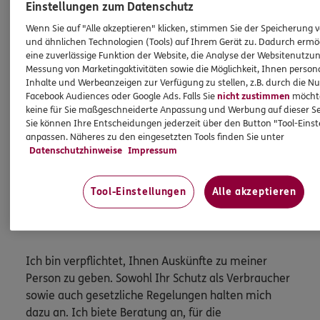
Einstellungen zum Datenschutz
Nehmen Sie einfach Kontakt mit uns auf oder schließen
Wenn Sie auf "Alle akzeptieren" klicken, stimmen Sie der Speicherung 
Sie direkt ab
und ähnlichen Technologien (Tools) auf Ihrem Gerät zu. Dadurch ermö
eine zuverlässige Funktion der Website, die Analyse der Websitenutzun
Messung von Marketingaktivitäten sowie die Möglichkeit, Ihnen persona
Angebot anfordern
Inhalte und Werbeanzeigen zur Verfügung zu stellen, z.B. durch die N
Facebook Audiences oder Google Ads. Falls Sie
nicht zustimmen
möchten
keine für Sie maßgeschneiderte Anpassung und Werbung auf dieser Se
Beitrag berechnen
Sie können Ihre Entscheidungen jederzeit über den Button "Tool-Eins
anpassen. Näheres zu den eingesetzten Tools finden Sie unter
Datenschutzhinweise
Impressum
Tool-Einstellungen
Alle akzeptieren
HINWEIS
Wichtiges aus dem Vermittlerrecht
Ich bin verpflichtet, Ihnen Auskünfte zu meiner
Person zu geben. Sowohl Ihr Schutz als Verbraucher
sowie auch gesetzliche Regelungen halten mich
dazu an. Ich biete Beratung an, für die