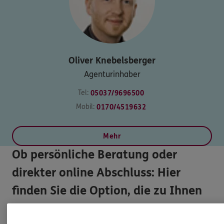
Oliver
Knebelsberger
Agenturinhaber
Tel:
05037/9696500
Mobil:
0170/4519632
Mehr
Ob persönliche Beratung oder
direkter online Abschluss: Hier
finden Sie die Option, die zu Ihnen
passt.