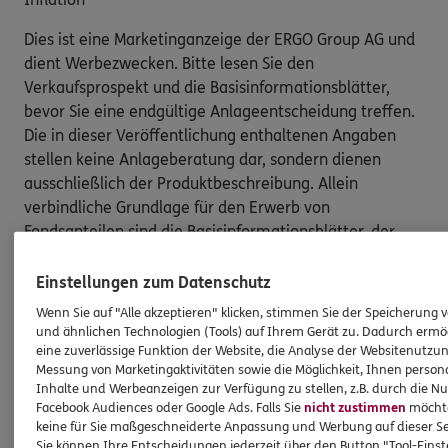
Dies ist eine Marketinganzeige der ERGO Group AG und
dient Werbezwecken. Bitte lesen Sie den
Verkaufsprospekt und die Basisinformationsblätter,
bevor Sie eine endgültige Anlageentscheidung treffen.
Die in dieser Veröffentlichung enthaltenen Angaben
stellen keine Anlageberatung dar, sondern dienen
ausschließlich der Produktbeschreibung. Allein
verbindliche Grundlage für den Erwerb von
Fondsanteilen sind die Basisinformationsblätter, der
Verkaufsprospekt sowie der letzte Jahres- bzw.
Halbjahresbericht; kostenlos in deutscher Sprache
Einstellungen zum Datenschutz
erhältlich bei der unten angegebenen Adresse. Der
Wenn Sie auf "Alle akzeptieren" klicken, stimmen Sie der Speicherung 
Verkaufsprospekt enthält ausführliche Risikohinweise.
und ähnlichen Technologien (Tools) auf Ihrem Gerät zu. Dadurch ermö
Der Erwerb von Fondsanteilen führt nicht zum Erwerb
eine zuverlässige Funktion der Website, die Analyse der Websitenutzun
Messung von Marketingaktivitäten sowie die Möglichkeit, Ihnen persona
der von dem Fonds erworbenen Vermögenswerte. Die
Inhalte und Werbeanzeigen zur Verfügung zu stellen, z.B. durch die N
von dem Fonds erworbenen Vermögenswerte sind nur
Facebook Audiences oder Google Ads. Falls Sie
nicht zustimmen
möchten
im Besitz des Fonds. Eine Zusammenfassung der
keine für Sie maßgeschneiderte Anpassung und Werbung auf dieser Se
Anlegerrechte in Deutsch erhalten Sie hier:
Sie können Ihre Entscheidungen jederzeit über den Button "Tool-Eins